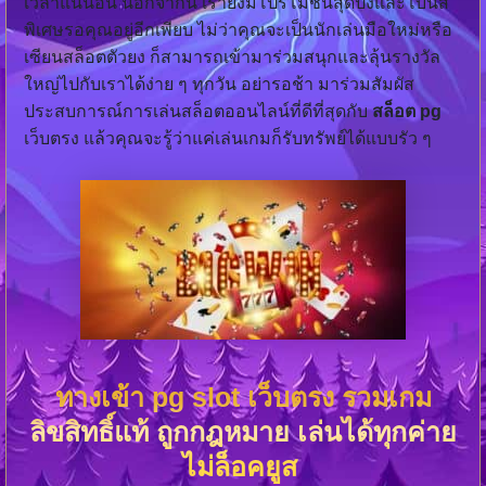
เวลาแน่นอน นอกจากนี้ เรายังมีโปรโมชั่นสุดปังและโบนัส
พิเศษรอคุณอยู่อีกเพียบ ไม่ว่าคุณจะเป็นนักเล่นมือใหม่หรือ
เซียนสล็อตตัวยง ก็สามารถเข้ามาร่วมสนุกและลุ้นรางวัล
ใหญ่ไปกับเราได้ง่าย
ๆ ทุกวัน อย่ารอช้า มาร่วมสัมผัส
ประสบการณ์การเล่นสล็อตออนไลน์ที่ดีที่สุดกับ
สล็อต
pg
เว็บตรง แล้วคุณจะรู้ว่าแค่เล่นเกมก็รับทรัพย์ได้แบบรัว ๆ
ทางเข้า pg slot เว็บตรง รวมเกม
ลิขสิทธิ์แท้ ถูกกฎหมาย เล่นได้ทุกค่าย
ไม่ล็อคยูส