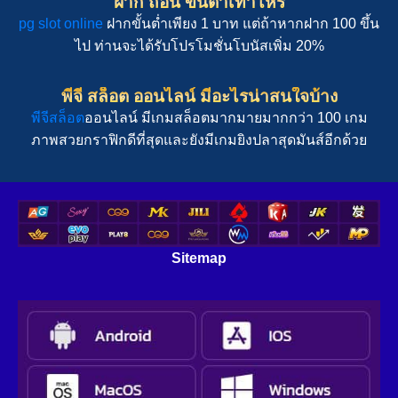
ฝาก ถอน ขั้นต่ำเท่าไหร่
pg slot online
ฝากขั้นต่ำเพียง 1 บาท แต่ถ้าหากฝาก 100 ขึ้น
ไป ท่านจะได้รับโปรโมชั่นโบนัสเพิ่ม 20%
พีจี สล็อต ออนไลน์ มีอะไรน่าสนใจบ้าง
พีจีสล็อต
ออนไลน์ มีเกมสล็อตมากมายมากกว่า 100 เกม
ภาพสวยกราฟิกดีที่สุดและยังมีเกมยิงปลาสุดมันส์อีกด้วย
Sitemap