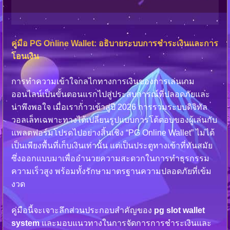
คู่มือ PG Online Wallet: อธิบายระบบการชำระเงินและการ
โอนเงิน
การทำความเข้าใจกลไกทางการเงินของการเล่นเกม
ออนไลน์เป็นขั้นตอนแรกไปสู่ประสบการณ์ที่ปลอดภัยและ
น่าพึงพอใจ เมื่อเราก้าวเข้าสู่ปี 2026 การรวมระบบดิจิทัล
วอลเล็ทเฉพาะทางได้เปลี่ยนรูปแบบการโต้ตอบของผู้เล่นกับ
แพลตฟอร์มโปรดไปอย่างสิ้นเชิง “PG Online Wallet” ไม่ได้
เป็นเพียงพื้นที่เก็บเงินเท่านั้น แต่เป็นประตูทางเข้าที่ทันสมัย
ซึ่งออกแบบมาเพื่ออำนวยความสะดวกในการทำธุรกรรม
ความเร็วสูง พร้อมทั้งรักษามาตรฐานความปลอดภัยที่เข้ม
งวด
คู่มือนี้จะเจาะลึกส่วนประกอบสำคัญของ
pg slot wallet
system
และมอบแนวทางในการจัดการการชำระเงินและ