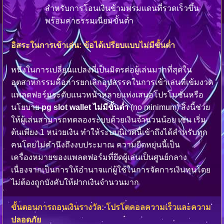
สำหรับการโอนเงินข้ามพรมแดนที่รวดเร็วขึ้น
พร้อมค่าธรรมเนียมขั้นต่ำ
อิสระในการเข้าเล่น: ข้อได้เปรียบแบบไม่มีขั้นต่ำ
หนึ่งในการเปลี่ยนแปลงที่เป็นมิตรต่อผู้เล่นมากที่สุดใน
อุตสาหกรรมคือการยกเลิกอุปสรรคในการเข้าเล่นที่เข้มงวด
แพลตฟอร์มระดับแนวหน้าหลายแห่งเสนอโปรโมชั่นหรือ
นโยบาย
pg slot wallet ไม่มีขั้นต่ำ
(no minimum) สิ่งนี้ช่วย
ให้ผู้เล่นสามารถทดลองระบบด้วยเงินจำนวนน้อย เช่น เริ่ม
ต้นเพียง 1 หน่วยเงิน ทำให้ระบบนิเวศนี้เข้าถึงได้สำหรับทุก
คนโดยไม่คำนึงถึงงบประมาณ ความยืดหยุ่นนี้เป็น
เครื่องหมายของแพลตฟอร์มที่ยึดผู้เล่นเป็นศูนย์กลาง
เนื่องจากเป็นการให้อำนาจแก่ผู้ใช้ในการจัดการเงินทุนโดย
ไม่ต้องถูกบังคับให้ฝากเงินจำนวนมาก
ขั้นตอนการถอนเงินรางวัล: โปรโตคอลความเร็วและความ
ปลอดภัย