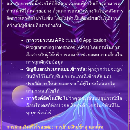
สถาปัตยกรรมนี้ช่วยให้ดิจิทัลวอลเล็ทเพียงใบเดียวสามารถ
ทำหน้าที่ได้หลายอย่าง ตั้งแต่การเก็บเงินรางวัลไปจนถึงการ
จัดการเครดิตโปรโมชั่น โดยไม่จำเป็นต้องย้ายเงินไปมาระ
หว่างบัญชีย่อยที่แตกต่างกัน
การรวมระบบ API:
ระบบใช้ Application
Programming Interfaces (APIs) โดยตรงในการ
สื่อสารกับผู้ให้บริการเกม ซึ่งช่วยลดความเสี่ยงใน
การถูกดักจับข้อมูล
บัญชีแยกประเภทแบบเข้ารหัส:
ทุกธุรกรรมจะถูก
บันทึกไว้ในบัญชีแยกประเภทที่เข้ารหัส มอบ
ประวัติการใช้จ่ายและรายได้ที่โปร่งใสและไม่
สามารถแก้ไขได้
การซิงค์อัตโนมัติ:
ไม่ว่าคุณจะเล่นบนอุปกรณ์มือ
ถือหรือเดสก์ท็อป วอลเล็ทจะซิงโครไนซ์ทันทีใน
ทุกฮาร์ดแวร์
การฝากเงินที่ไร้รอยต่อ: การย้ายเงินเข้าสู่วอลเล็ท