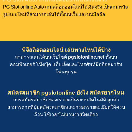
PG Slot Auto เกมสล็อตออนไลน์ได้เงินจริง
PG Slot online Auto เกมสล็อตออนไลน์ได้เงินจริง เป็นเกมพนัน
รูปแบบใหม่ที่สามารถเล่นได้ทั้งบนเว็บและบนมือถือ
พีจีสล็อตออนไลน์ เล่นทางไหนได้บ้าง
สามารถเล่นได้บนเว็บไซต์
pgslotonline.net
ทั้งบน
คอมพิวเตอร์ โน๊ตบุ้ค แท็บเล็ตและโทรศัพท์มือถือสมาร์ท
โฟนทุกรุ่น
สมัครสมาชิก pgslotonline ยังไง สมัครยากไหม
การสมัครสมาชิกของเราจะเป็นระบบอัตโนมัติ ลูกค้า
สามารถกดที่ปุ่มสมัครสมาชิกและกรอกรายละเอียดให้ครบ
ถ้วน ใช้เวลาไม่นานง่ายนิดเดียว