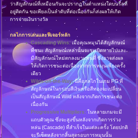
ว่าสัญลักษณ์ที่เหมือนกันจะปรากฏในตำแหน่งใดบนรีลที่
อยู่ติดกัน ขอเพียงเป็นลำดับที่ต่อเนื่องกันก็ส่งผลให้เกิด
การจ่ายเงินรางวัล
กลไกการเล่นและฟีเจอร์หลัก
Cascading Wins:
เมื่อคุณหมุนได้สัญลักษณ์
ที่ชนะ สัญลักษณ์เหล่านั้นจะระเบิดหายไปและ
มีสัญลักษณ์ใหม่ตกลงมาแทนที่ ซึ่งอาจส่งผล
ให้เกิดการชนะต่อเนื่องจากการหมุนเพียงครั้ง
เดียว
Wilds-on-the-Way:
นี่คือกลไกในเกม PG ที่
สัญลักษณ์ในกรอบสีเงินหรือสีทองจะเปลี่ยน
เป็นสัญลักษณ์ Wild หลังจากเกิดการชนะต่อ
เนื่องกัน
Progressive Multipliers:
ในหลายเกมจะมี
แถบตัวคูณ ซึ่งจะสูงขึ้นหลังจากเกิดการร่วง
หล่น (Cascade) ที่สำเร็จในแต่ละครั้ง โดยปกติ
จะรีเซ็ตหลังจากสิ้นสุดรอบการหมุนนั้น