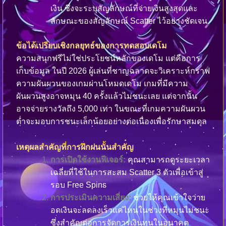
เงิน ซึ่งจะระบุสัญลักษณ์ที่จ่ายเงินสูงสุดและ
ลักษณะของสัญลักษณ์ Scatter ไว้อย่างชัดเจน
ข้อได้เปรียบเชิงกลยุทธ์ของการทดสอบเดโม
ความสนุกฟรีไม่ใช่ประโยชน์หลักของเดโม แต่คือการ
เก็บข้อมูล ในปี 2026 ผู้เล่นที่ชาญฉลาดจะวิเคราะห์กราฟ
ความผันผวนของเกมผ่านโหมดเดโม เกมที่มีความ
ผันผวนสูงอาจหมุน 40 ครั้งแล้วไม่ชนะเลย แต่จากนั้น
อาจจ่ายรางวัลถึง 5,000 เท่า ในขณะที่เกมความผันผวน
ต่ำจะมอบการชนะเล็กน้อยอย่างต่อเนื่องเพื่อรักษาสมดุล
เหตุผลสำคัญที่การฝึกฝนนั้นสำคัญ
การเปิดใช้งานฟีเจอร์:
คุณสามารถดูระยะเวลา
เฉลี่ยที่ใช้ในการสะสม Scatter 3 ตัวเพื่อเข้าสู่
รอบ Free Spins
การประเมินความเสี่ยง:
ช่วยให้คุณเข้าใจว่าย
อดเงินจะลดลงเร็วแค่ไหนในช่วงที่หมุนไม่ชนะ
ซึ่งสำคัญต่อการจัดการเงินทุนในอนาคต