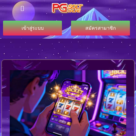
Skip
เมนู
to
content
เข้าสู่ระบบ
สมัครสามาชิก