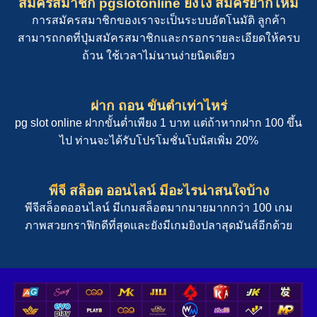
สมัครสมาชิก pgslotonline ยังไง สมัครยากไหม
การสมัครสมาชิกของเราจะเป็นระบบอัตโนมัติ ลูกค้า
สามารถกดที่ปุ่มสมัครสมาชิกและกรอกรายละเอียดให้ครบ
ถ้วน ใช้เวลาไม่นานง่ายนิดเดียว
ฝาก ถอน ขั้นต่ำเท่าไหร่
pg slot online
ฝากขั้นต่ำเพียง 1 บาท แต่ถ้าหากฝาก 100 ขึ้น
ไป ท่านจะได้รับโปรโมชั่นโบนัสเพิ่ม 20%
พีจี สล็อต ออนไลน์ มีอะไรน่าสนใจบ้าง
พีจีสล็อต
ออนไลน์ มีเกมสล็อตมากมายมากกว่า 100 เกม
ภาพสวยกราฟิกดีที่สุดและยังมีเกมยิงปลาสุดมันส์อีกด้วย