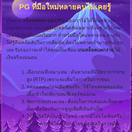
PG ที่มือใหม่หลายคนไม่เคยรู้
เว็บตรง
สล็อตทดลองเล่น
PG
ของเราไม่ได้ให้แค่ความ
สนุกสนานเท่านั้น แต่ยังมีเทคนิคลับเฉพาะที่จะช่วยให้คุณ
เล่นได้เงินจริงแบบไม่ยาก สำหรับมือใหม่หลายคน อาจยัง
ไม่รู้ถึงเคล็ดลับในการเดิมพัน ต้องไม่พลาดเข้ามาดูกันก่อน
เลย รับรองว่าจะทำให้คุณเป็นเซียน
เกมสล็อตแตกง่าย
ได้
เงินจริงแน่นอน
เลือกเกมที่เหมาะสม : ค้นหาเกมที่มีอัตราการจ่าย
สูง (
RTP)
เพราะจะเพิ่มโอกาสในการชนะ
ทดลองเล่นก่อนเดิมพันจริง : ใช้โหมดทดลองเล่น
เพื่อเข้าใจกติกาและฟีเจอร์ของเกม
จัดการงบประมาณ : ตั้งงบในการเล่นและยึดตาม
นั้น เพื่อป้องกันการสูญเสียที่เกินจำเป็น
ใช้โบนัสให้เป็นประโยชน์ : หากมีโปรโมชั่นหรือ
โบนัส ควรใช้ให้เกิดประโยชน์สูงสุดในการเดิม
พัน