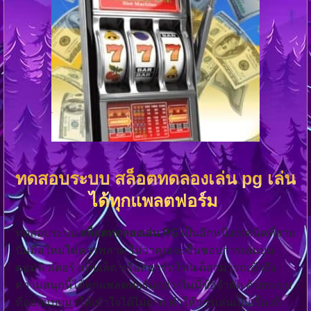
ทดสอบระบบ สล็อตทดลองเล่น pg เล่น
ได้ทุกแพลตฟอร์ม
ทดสอบระบบ
สล็อตทดลองเล่น
PG
เป็นอีกหนึ่งเทคนิคที่สาย
ปั่นมือใหม่ไม่ควรพลาด ไม่ว่าคุณจะชื่นชอบการเล่นบน
คอมพิวเตอร์ แท็บเล็ต หรือสมาร์ทโฟน ก็สามารถเข้าถึง
ความสนุกนี้ได้ทุกแพลตฟอร์มอย่างไม่มีข้อจำกัด ด้วยระบบ
ที่ออกแบบมาให้เข้าใจได้ไม่ยาก ทำให้การเล่นเป็นเรื่องที่