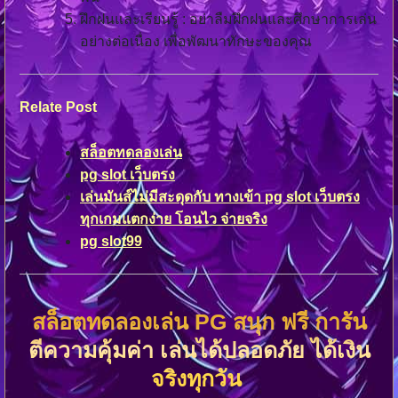
ฝึกฝนและเรียนรู้ : อย่าลืมฝึกฝนและศึกษาการเล่น
อย่างต่อเนื่อง เพื่อพัฒนาทักษะของคุณ
Relate Post
สล็อตทดลองเล่น
pg slot เว็บตรง
เล่นมันส์ไม่มีสะดุดกับ ทางเข้า pg slot เว็บตรง
ทุกเกมแตกง่าย โอนไว จ่ายจริง
pg slot99
สล็อตทดลองเล่น PG สนุก ฟรี การัน
ตีความคุ้มค่า เล่นได้ปลอดภัย ได้เงิน
จริงทุกวัน