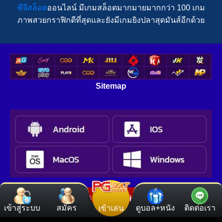
พีจีสล็อต
ออนไลน์ มีเกมสล็อตมากมายมากกว่า 100 เกม
ภาพสวยกราฟิกดีที่สุดและยังมีเกมยิงปลาสุดมันส์อีกด้วย
Sitemap
Copyright 2023 ©
pgslotonline.net
All Rights
เข้าสู่ระบบ
สมัคร
ดูบอล+หนัง
ติดต่อเรา
เข้าเล่น