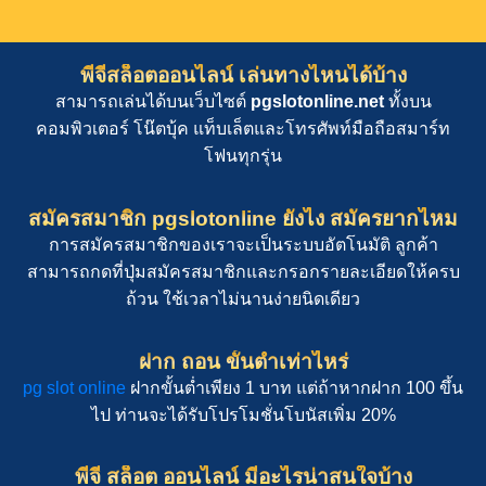
พีจีสล็อตออนไลน์ เล่นทางไหนได้บ้าง
สามารถเล่นได้บนเว็บไซต์
pgslotonline.net
ทั้งบน
คอมพิวเตอร์ โน๊ตบุ้ค แท็บเล็ตและโทรศัพท์มือถือสมาร์ท
โฟนทุกรุ่น
สมัครสมาชิก pgslotonline ยังไง สมัครยากไหม
การสมัครสมาชิกของเราจะเป็นระบบอัตโนมัติ ลูกค้า
สามารถกดที่ปุ่มสมัครสมาชิกและกรอกรายละเอียดให้ครบ
ถ้วน ใช้เวลาไม่นานง่ายนิดเดียว
ฝาก ถอน ขั้นต่ำเท่าไหร่
pg slot online
ฝากขั้นต่ำเพียง 1 บาท แต่ถ้าหากฝาก 100 ขึ้น
ไป ท่านจะได้รับโปรโมชั่นโบนัสเพิ่ม 20%
พีจี สล็อต ออนไลน์ มีอะไรน่าสนใจบ้าง